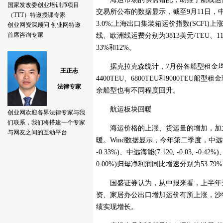
交易所公布的数据显示，截至9月11日，中国
3.0%;上海出口集装箱运价指数(SCFI)上
线、欧洲线运费分别为3813美元/TEU、11
33%和12%。
据克拉克森统计，7月份各船型租金均有不
4400TEU、6800TEU和9000TEU船型租
余船型也有不同程度回升。
航运板块回暖
海运价格的上涨、货运量的增加，加之
暖。Wind数据显示，今年第二季度，中远海控(5.730
-0.33%)、中远海能(7.120, -0.03, -0.42%
0.00%)归母净利润同比增速分别为53.79%、52
国盛证券认为，从中报来看，上半年受
资、家居办公出口增加运价有所上涨，沙
绩实现增长。