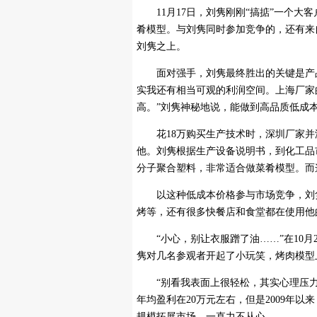
11月17日，刘隽刚刚“搞掂”一个大客
肴模型。与刘隽同时参加竞争的，还有来
刘隽之上。
面对强手，刘隽最终胜出的关键是产品
实我还有相当可观的利润空间。上海厂家
高。”刘隽神秘地说，能做到高品质低成本
花18万购买生产技术时，深圳厂家并没
他。刘隽根据生产设备说明书，到化工品
分子聚合塑料，非常适合做菜肴模型。而这
以这种低成本价格参与市场竞争，刘隽
烤等，还有很多快餐店和食堂都在使用他
“小心，别让衣服蹭了油……”在10月2
隽对几名参观者开起了小玩笑，烤肉模型
“别看我表面上很轻松，其实心理压力大着
年均盈利在20万元左右，但是2009年
规模拓展市场，一直力不从心。