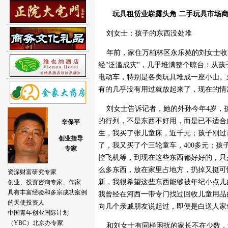
玩具租赁业崭露头角 二手玩具市场商
刘女士：孩子的东西没处堆
年前，家住万柏林区永乐苑的刘女士收
经"泛滥成灾"，几乎堆满整个晾台：从
电动车，特别是各类玩具堆成一座小山。
有的几乎没有用过就放起来了，现在的情
刘女士告诉记者，她的外孙今年4岁，
的行列，不是东西不好用，而是已不适合
生，我买了张儿童床，近千元；孩子刚过
了，我又买了个三轮童车，400多元；
控飞机等，到现在这些东西都好好的，只
么多东西，放在家里占地方，扔掉又挺可
新，我很希望这些东西能够被年纪小点儿
我曾经在河西一带专门找过回收儿童用品
向几个亲戚朋友说起过，即便是白送人家
和刘女士有同样困扰的家长不在少数，