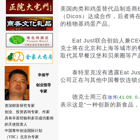
美国肉类和鸡蛋替代品制造商Ea
（Dicos）达成合作，后者将在
的植物基鸡蛋产品。
Eat Just联合创始人兼CEO
克士将在北京和上海等城市的餐厅
取代其早餐汉堡和贝果圈等产
泰特里克没有透露Eat Ju
公司正在与其他中国餐饮连锁企业
德克士周三在
(
41.09
,
0.
微博
表示这是“一种创新的新食品